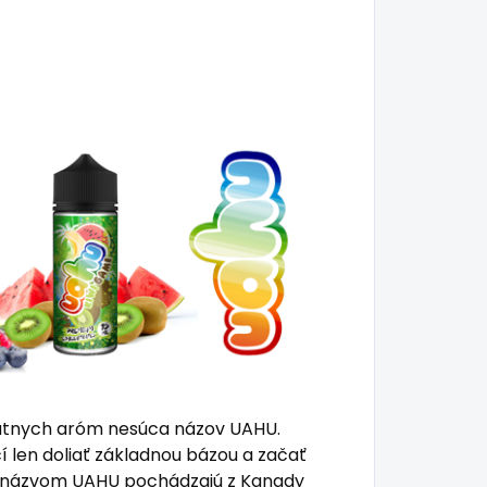
ikátnych aróm nesúca názov UAHU.
 len doliať základnou bázou a začať
m názvom UAHU pochádzajú z Kanady