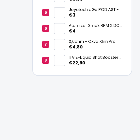
batériu 20700/21700
Joyetech eGo POD AST -
náhradná pod cartridge
€3
Atomizer Smok RPM 2 DC
0,6ohm MTL
€4
0,6ohm - Oxva Xlim Pro
cartridge V3 Top Fill 2ml
€4,80
ITV E-Liquid Shot Booster
NICSALT 50PG/50VG 20
€22,90
mg/ml