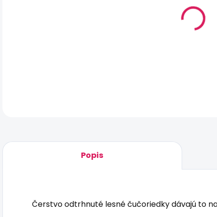
MO
DOR
Čers
z va
DET
Popis
Čerstvo odtrhnuté lesné čučoriedky dávajú to naj