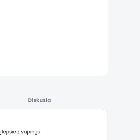
ŽNOSTI
UČENIA
tvo odtrhnuté lesné čučoriedky dávajú to najlepšie
pingu.
AILNÉ INFORMÁCIE
OPÝTAŤ SA
STRÁŽIŤ
Diskusia
lepšie z vapingu.