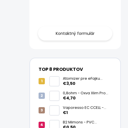
Obráťte sa na
nás.
Kontaktný formulár
TOP 8 PRODUKTOV
Atomizer pre eFajku
Kamry K1000 Plus
€3,50
0,8ohm - Oxva Xlim Pro
cartridge V3 Top Fill 2ml
€4,70
Vaporesso EC CCELL -
Keramický atomizér
€1
0,9ohm
B2 Mimons - PVC
zmršťovacia fólia na
€0,50