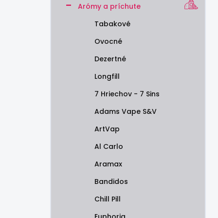
Arómy a príchute
e
l
Tabakové
Ovocné
Dezertné
Longfill
7 Hriechov - 7 Sins
Adams Vape S&V
ArtVap
Al Carlo
Aramax
Bandidos
Chill Pill
Euphoria