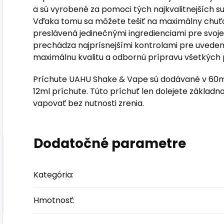
a sú vyrobené za pomoci tých najkvalitnejších sur
Vďaka tomu sa môžete tešiť na maximálny chuťový
preslávená jedinečnými ingredienciami pre svoj
prechádza najprísnejšími kontrolami pre uveden
maximálnu kvalitu a odbornú prípravu všetkých p
Príchute UAHU Shake & Vape sú dodávané v 60ml 
12ml príchute. Túto príchuť len dolejete základ
vapovať bez nutnosti zrenia.
Dodatočné parametre
Kategória
:
Hmotnosť
: