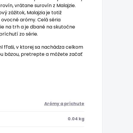
ovín, vrátane surovín z Malajzie.
 zážitok, Malajzia je totiž
e ovocné arómy. Celá séria
ie na trh a je dbané na skutočne
ríchutí zo série.
fľaši, v ktorej sa nachádza celkom
nou bázou, pretrepte a môžete začať
Arómy a príchute
0.04 kg