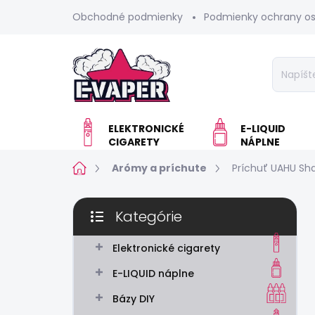
Prejsť
Obchodné podmienky
Podmienky ochrany o
na
obsah
ELEKTRONICKÉ
E-LIQUID
CIGARETY
NÁPLNE
Domov
Arómy a príchute
Príchuť UAHU Sha
B
Kategórie
o
Preskočiť
č
kategórie
n
Elektronické cigarety
ý
E-LIQUID náplne
p
a
Bázy DIY
n