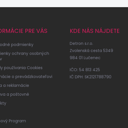
ORMÁCIE PRE VÁS
KDE NÁS NÁJDETE
Detron s.r.o.
odné podmienky
Zvolenská cesta 5349
ienky ochrany osobných
984 01 Lučenec
v
y používania Cookies
IČO: 54 813 425
mácie o prevádzkovateľovi
IČ DPH: SK2121788790
a a reklamácie
va a poštovné
kty
sový Program