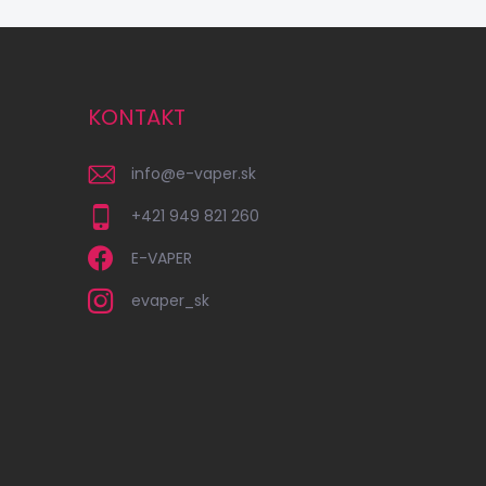
KONTAKT
info
@
e-vaper.sk
+421 949 821 260
E-VAPER
evaper_sk