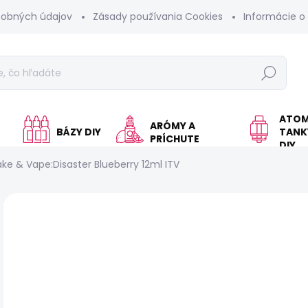
sobných údajov
Zásady používania Cookies
Informácie o
Hľadať
ATOM
ARÓMY A
BÁZY DIY
TANKY
PRÍCHUTE
DIY
ke & Vape:Disaster Blueberry 12ml ITV
Neohodnotené
Podrobnosti hodnotenia
KOLOK A
€
Jed
VY
cen