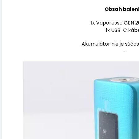
Obsah balen
1x Vaporesso GEN 
1x USB-C káb
Akumulátor nie je súčas
-