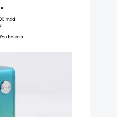
ia
200 mód
el
ťou balenia