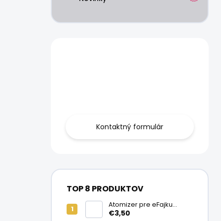
Máte otázku?
Obráťte sa na
nás.
Kontaktný formulár
TOP 8 PRODUKTOV
Atomizer pre eFajku
Kamry K1000 Plus
€3,50