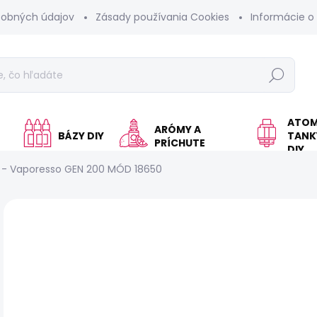
sobných údajov
Zásady používania Cookies
Informácie o
Hľadať
ATOM
ARÓMY A
BÁZY DIY
TANKY
PRÍCHUTE
DIY
 - Vaporesso GEN 200 MÓD 18650
Neohodnotené
Podrobnosti hodnotenia
Z
€
Jed
VY
cen
MO
DOR