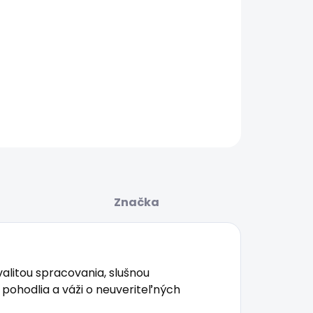
AILNÉ INFORMÁCIE
OPÝTAŤ SA
STRÁŽIŤ
Značka
alitou spracovania, slušnou
pohodlia a váži o neuveriteľných