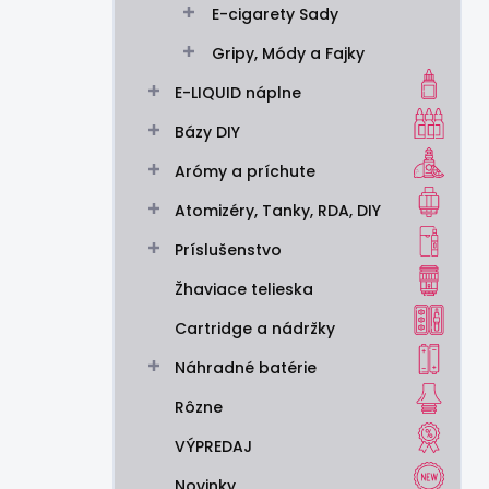
E-cigarety Sady
e
l
Gripy, Módy a Fajky
E-LIQUID náplne
Bázy DIY
Arómy a príchute
Atomizéry, Tanky, RDA, DIY
Príslušenstvo
Žhaviace telieska
Cartridge a nádržky
Náhradné batérie
Rôzne
VÝPREDAJ
Novinky