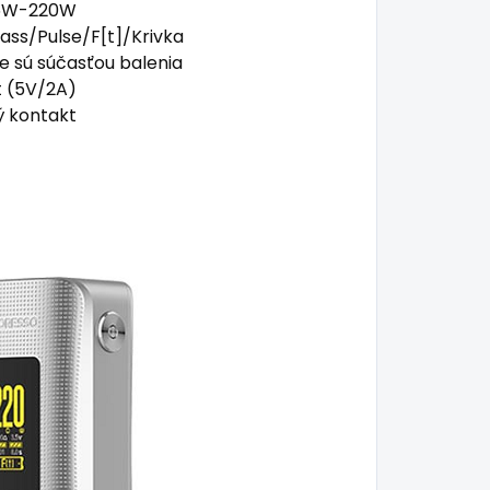
 5W-220W
ass
/Pulse/F[t]/Krivka
ie sú súčasťou balenia
t (5V/2A)
ý kontakt