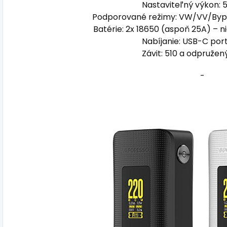
Nastaviteľný výkon:
Podporované režimy: VW/VV/
Byp
Batérie: 2x 18650 (aspoň 25A) – n
Nabíjanie: USB-C por
Závit: 510 a odpružen
-