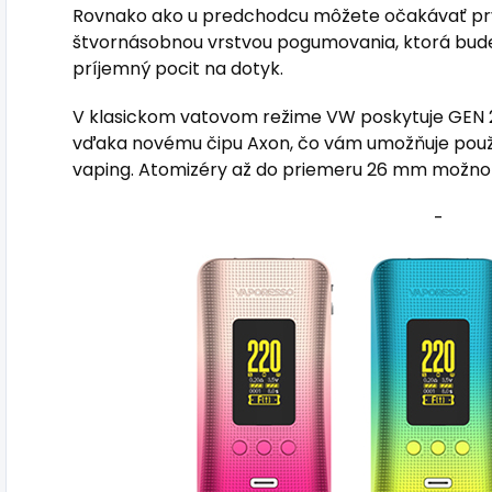
Rovnako ako u predchodcu môžete očakávať pr
štvornásobnou vrstvou pogumovania, ktorá bude
príjemný pocit na dotyk.
V klasickom vatovom režime VW poskytuje GEN 
vďaka novému čipu Axon, čo vám umožňuje použi
vaping. Atomizéry až do priemeru 26 mm možno
-