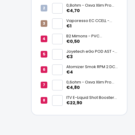
0,8ohm - Oxva Xlim Pro
cartridge V3 Top Fill 2ml
€4,70
Vaporesso EC CCELL -
Keramický atomizér
€1
0,9ohm
B2 Mimons - PVC
zmršťovacia fólia na
€0,50
batériu 20700/21700
Joyetech eGo POD AST -
náhradná pod cartridge
€3
Atomizer Smok RPM 2 DC
0,6ohm MTL
€4
0,6ohm - Oxva Xlim Pro
cartridge V3 Top Fill 2ml
€4,80
ITV E-Liquid Shot Booster
NICSALT 50PG/50VG 20
€22,90
mg/ml