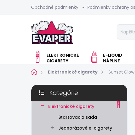
Prejsť
Obchodné podmienky
Podmienky ochrany o
na
obsah
ELEKTRONICKÉ
E-LIQUID
CIGARETY
NÁPLNE
Domov
Elektronické cigarety
Sunset Glow
B
Kategórie
o
Preskočiť
č
kategórie
n
Elektronické cigarety
ý
Štartovacia sada
p
a
Jednorázové e-cigarety
n