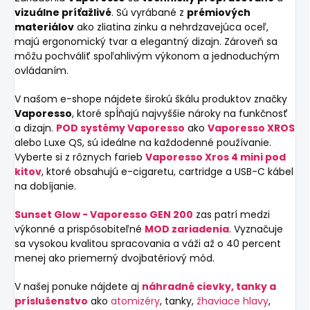
vizuálne príťažlivé
. Sú vyrábané z
prémiových
materiálov
ako zliatina zinku a nehrdzavejúca oceľ,
majú ergonomický tvar a elegantný dizajn. Zároveň sa
môžu pochváliť spoľahlivým výkonom a jednoduchým
ovládaním.
V našom e-shope nájdete širokú škálu produktov značky
Vaporesso
, ktoré spĺňajú najvyššie nároky na funkčnosť
a dizajn.
POD systémy Vaporesso
ako
Vaporesso XROS
alebo Luxe QS, sú ideálne na každodenné používanie.
Vyberte si z rôznych farieb
Vaporesso Xros 4 mini pod
kitov
, ktoré obsahujú e-cigaretu, cartridge a USB-C kábel
na dobíjanie.
Sunset Glow - Vaporesso GEN 200
zas patrí medzi
výkonné a prispôsobiteľné
MOD zariadenia
. Vyznačuje
sa vysokou kvalitou spracovania a váži až o 40 percent
menej ako priemerný dvojbatériový mód.
V našej ponuke nájdete aj
náhradné cievky, tanky a
príslušenstvo
ako
atomizéry
, tanky,
žhaviace hlavy
,