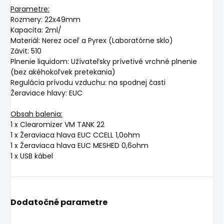
Parametre:
Rozmery: 22x49mm
Kapacita: 2ml/
Materiál: Nerez oceľ a Pyrex (Laboratórne sklo)
Závit: 510
Plnenie liquidom: Užívateľsky prívetivé vrchné plnenie
(bez akéhokoľvek pretekania)
Regulácia prívodu vzduchu: na spodnej časti
Žeraviace hlavy: EUC
Obsah balenia:
1 x Clearomizer VM TANK 22
1 x Žeraviaca hlava EUC CCELL 1,0ohm
1 x Žeraviaca hlava EUC MESHED 0,6ohm
1 x USB kábel
Dodatočné parametre