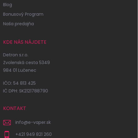
Blog
Bonusový Program
Naša predajňa
KDE NÁS NÁJDETE
Detron s.r.o.
Zvolenská cesta 5349
984 01 Lučenec
IČO: 54 813 425
IČ DPH: SK2121788790
KONTAKT
info
@
e-vaper.sk
+421 949 821 260