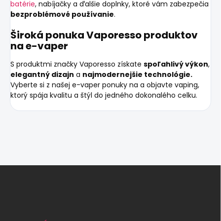
batérie
, nabíjačky a ďalšie doplnky, ktoré vám zabezpečia
bezproblémové používanie
.
Široká ponuka Vaporesso produktov
na e-vaper
S produktmi značky
Vaporesso
získate
spoľahlivý výkon
,
elegantný dizajn
a
najmodernejšie technológie.
Vyberte si z našej e-vaper ponuky na a objavte vaping,
ktorý spája kvalitu a štýl do jedného dokonalého celku.
Z
á
p
ä
t