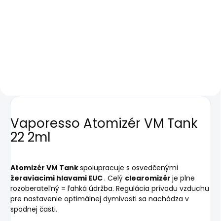
keramický 0,6ohm
standard 0.4ohm
€1
€3
Do košíka
Do košíka
Vaporesso Atomizér VM Tank
22 2ml
Atomizér VM Tank
spolupracuje s osvedčenými
žeraviacimi hlavami EUC
. Celý
clearomizér
je plne
rozoberateľný = ľahká údržba. Regulácia prívodu vzduchu
pre nastavenie optimálnej dymivosti sa nachádza v
spodnej časti.