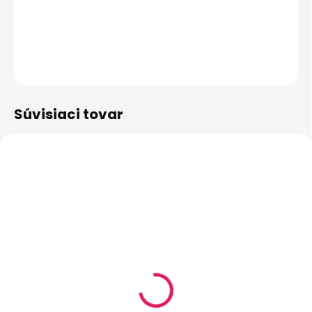
DETAILNÉ INFORMÁCIE
OPÝTAŤ SA
STRÁŽIŤ
Súvisiaci tovar
SKLADOM
SKLADOM
(>5 KS)
(>5 KS)
Atomizer Vaporesso
Atomizer Vaporesso
Veco ONE EUC -
Veco ONE EUC