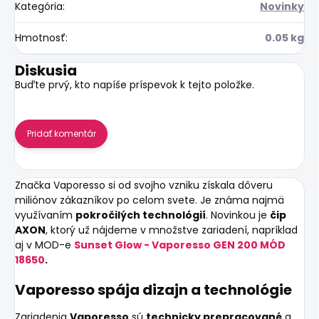
Kategória
:
Novinky
Hmotnosť
:
0.05 kg
Diskusia
Buďte prvý, kto napíše príspevok k tejto položke.
Pridať komentár
Značka
Vaporesso
si od svojho vzniku získala dôveru
miliónov zákazníkov po celom svete. Je známa najmä
využívaním
pokročilých technológií
. Novinkou je
čip
AXON
, ktorý už nájdeme v množstve zariadení, napríklad
aj v MOD-e
Sunset Glow - Vaporesso GEN 200 MÓD
18650
.
Vaporesso spája dizajn a technológie
Zariadenia
Vaporesso
sú
technicky prepracované
a