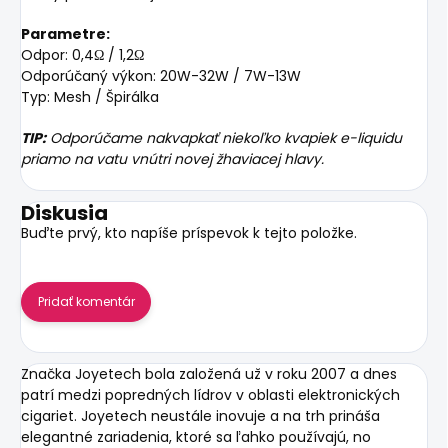
Parametre:
Odpor: 0,4Ω / 1,2Ω
Odporúčaný výkon: 20W-32W / 7W-13W
Typ: Mesh / Špirálka
TIP:
Odporúčame nakvapkať niekoľko kvapiek e-liquidu
priamo na vatu vnútri novej žhaviacej hlavy.
Diskusia
Buďte prvý, kto napíše príspevok k tejto položke.
Pridať komentár
Značka
Joyetech
bola založená už v roku 2007 a dnes
patrí medzi popredných lídrov v oblasti elektronických
cigariet. Joyetech neustále inovuje a na trh prináša
elegantné zariadenia, ktoré sa ľahko používajú, no