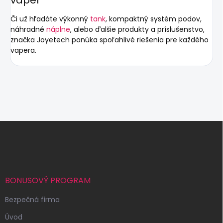
vaper
Či už hľadáte výkonný
tank
, kompaktný systém podov,
náhradné
náplne
, alebo ďalšie produkty a príslušenstvo,
značka Joyetech ponúka spoľahlivé riešenia pre každého
vapera.
Z
á
p
ä
t
i
BONUSOVÝ PROGRAM
e
Bezpečná firma
Úvod