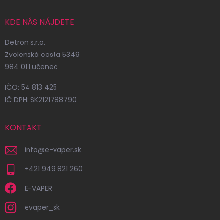
KDE NÁS NÁJDETE
Detron s.r.o.
Zvolenská cesta 5349
984 01 Lučenec
IČO: 54 813 425
IČ DPH: SK2121788790
KONTAKT
info
@
e-vaper.sk
+421 949 821 260
E-VAPER
evaper_sk