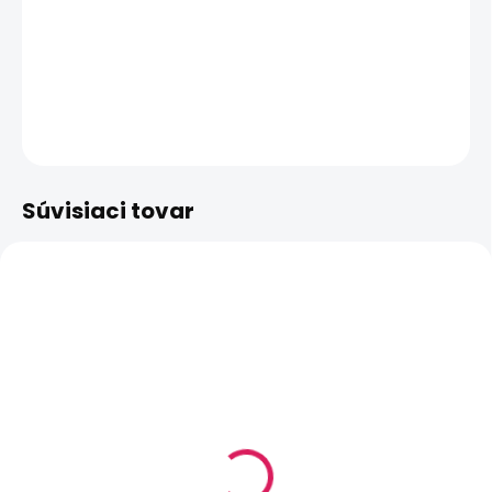
−
+
Pridať do košíka
DETAILNÉ INFORMÁCIE
OPÝTAŤ SA
STRÁŽIŤ
Súvisiaci tovar
SKLADOM
(>5 KS)
Joyetech TRALUS EZ