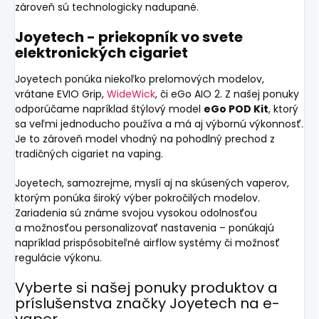
zároveň sú technologicky nadupané.
Joyetech - priekopník vo svete
elektronických cigariet
Joyetech ponúka niekoľko prelomových modelov,
vrátane EVIO Grip,
WideWick
, či eGo AIO 2. Z našej ponuky
odporúčame napríklad štýlový model
eGo POD Kit
, ktorý
sa veľmi jednoducho používa a má aj výbornú výkonnosť.
Je to zároveň model vhodný na pohodlný prechod z
tradičných cigariet na vaping.
Joyetech, samozrejme, myslí aj na skúsených vaperov,
ktorým ponúka široký výber pokročilých modelov.
Zariadenia sú známe svojou vysokou odolnosťou
a možnosťou personalizovať nastavenia – ponúkajú
napríklad prispôsobiteľné airflow systémy či možnosť
regulácie výkonu.
Vyberte si
našej ponuky
produktov a
príslušenstva značky Joyetech na e-