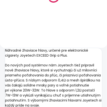
Cartridge 2ml
€2,50
Do košíka
Náhradné žhaviace hlavy, určené pre elektronické
cigarety Joyetech EXCEED Grip a Plus.
Do nových pod systémov nám Joyetech tiež pripravil
nové žhaviace hlavy, ktoré si vychutnajú či už milovníci
priameho poťahovania do pľúc, či priaznivci poťahovania
ústa-pľúca. S nízkym odporom 0,4Ω a mesh špirálkou na
vás čakajú solídne mraky pary a voľné potiahnutie
pri výkone 20W-32W. To hlave s odporom 1,2Ω postačí
7W-13W a vykúzli vynikajúcu chuť s príjemne utiahnutým
potiahnutím. S výbornými žhaviacimi hlavami Joyetech si
každý príde na svoje.