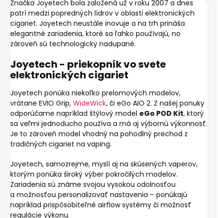
Značka
Joyetech
bola založená už v roku 2007 a dnes
patrí medzi popredných lídrov v oblasti elektronických
cigariet. Joyetech neustále inovuje a na trh prináša
elegantné zariadenia, ktoré sa ľahko používajú, no
zároveň sú technologicky nadupané.
Joyetech - priekopník vo svete
elektronických cigariet
Joyetech ponúka niekoľko prelomových modelov,
vrátane EVIO Grip,
WideWick
, či eGo AIO 2. Z našej ponuky
odporúčame napríklad štýlový model
eGo POD Kit
, ktorý
sa veľmi jednoducho používa a má aj výbornú výkonnosť.
Je to zároveň model vhodný na pohodlný prechod z
tradičných cigariet na vaping.
Joyetech, samozrejme, myslí aj na skúsených vaperov,
ktorým ponúka široký výber pokročilých modelov.
Zariadenia sú známe svojou vysokou odolnosťou
a možnosťou personalizovať nastavenia – ponúkajú
napríklad prispôsobiteľné airflow systémy či možnosť
regulácie výkonu.