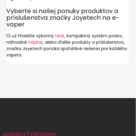
Vyberte si
našej ponuky
produktov a
príslušenstva značky Joyetech na e-
vaper
Či už hľadáte výkonný
tank
, kompaktný systém podov,
náhradné
náplne
, alebo ďalšie produkty a príslušenstvo,
značka Joyetech ponúka spoľahlivé riešenia pre každého
vapera.
Z
á
p
ä
t
i
BONUSOVÝ PROGRAM