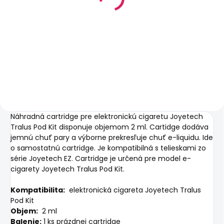
žhaviaca hlava
1,2ohm
€3
Do košíka
Náhradná cartridge pre elektronickú cigaretu Joyetech
Tralus Pod Kit disponuje objemom 2 ml.
Cartidge dodáva
jemnú chuť pary a výborne prekresľuje chuť e-liquidu.
Ide
o samostatnú cartridge.
Je kompatibilná s telieskami zo
série Joyetech EZ.
Cartridge je určená pre model e-
cigarety Joyetech Tralus Pod Kit.
Kompatibilita:
elektronická cigareta Joyetech Tralus
Pod Kit
Objem:
2 ml
Balenie:
1 ks prázdnej cartridge