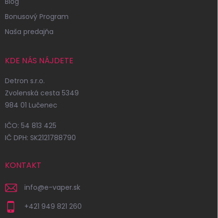
Blog
Bonusový Program
Naša predajňa
KDE NÁS NÁJDETE
Detron s.r.o.
Zvolenská cesta 5349
984 01 Lučenec
IČO: 54 813 425
IČ DPH: SK2121788790
KONTAKT
info
@
e-vaper.sk
+421 949 821 260