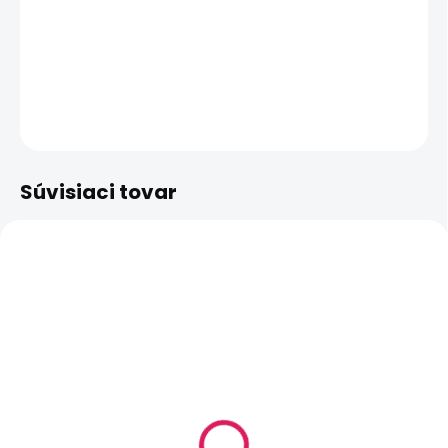
−
+
Pridať do košíka
DETAILNÉ INFORMÁCIE
OPÝTAŤ SA
STRÁŽIŤ
Súvisiaci tovar
SKLADOM
(5 KS)
Joyetech EZ